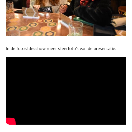
In de fotoslidesshow meer sfeerfoto’s van de presentatie.