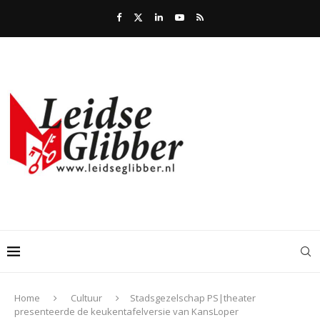
Home
Cultuur
Stadsgezelschap PS|theater
presenteerde de keukentafelversie van KansLoper