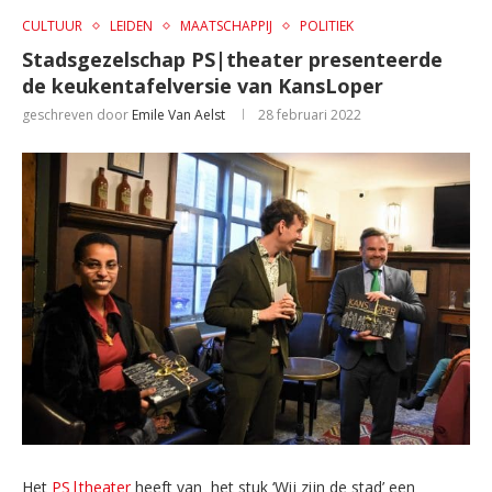
CULTUUR
LEIDEN
MAATSCHAPPIJ
POLITIEK
Stadsgezelschap PS|theater presenteerde
de keukentafelversie van KansLoper
geschreven door
Emile Van Aelst
28 februari 2022
Het
PS|theater
heeft van het stuk ‘Wij zijn de stad’ een