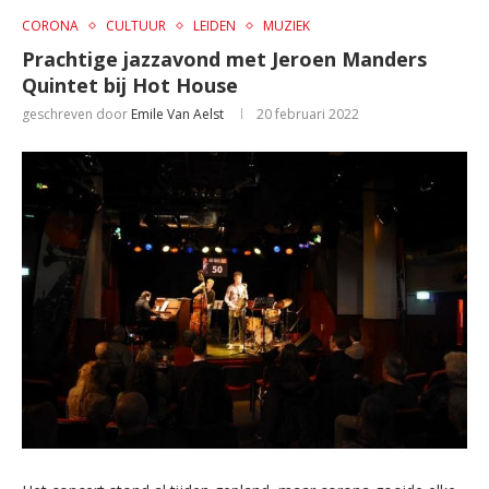
CORONA
CULTUUR
LEIDEN
MUZIEK
Prachtige jazzavond met Jeroen Manders
Quintet bij Hot House
geschreven door
Emile Van Aelst
20 februari 2022