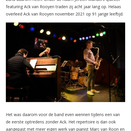
featuring Ack van Rooyen traden zij acht jaar lang op. Helaas
overleed Ack van Rooyen november 2021 op 91 jarige leeftijd.
Het was daarom voor de band even wennen tijdens een van
de eerste optredens zonder Ack. Het repertoire is dan ook
aangepast met meer eigen werk van pianist Marc van Roon en