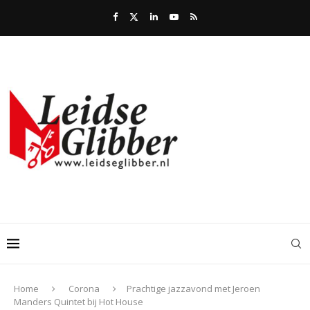
Home
Corona
Prachtige jazzavond met Jeroen
Manders Quintet bij Hot House