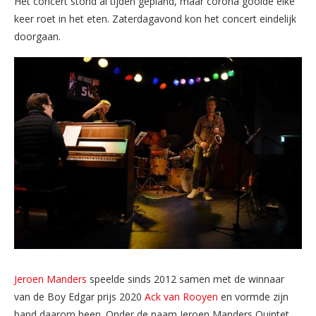
Het concert stond al tijden gepland, maar corona gooide elke
keer roet in het eten. Zaterdagavond kon het concert eindelijk
doorgaan.
Jeroen Manders
speelde sinds 2012 samen met de winnaar
van de Boy Edgar prijs 2020
Ack van Rooyen
en vormde zijn
band daarom heen. Onder de naam Jeroen Manders Quintet