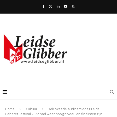
Home
Cultuur
Ook tweede auditiemiddag Leids
Cabaret Festival 2022 had weer hoog niveau en finalisten zijn