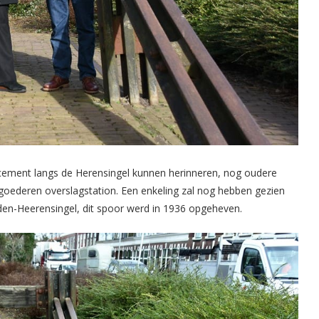
cement langs de Herensingel kunnen herinneren, nog oudere
 goederen overslagstation. Een enkeling zal nog hebben gezien
iden-Heerensingel, dit spoor werd in 1936 opgeheven.