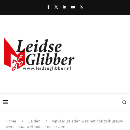
Home
Leiden
Vijf jaar geleden was het ook zulk grauw
weer, maar wel mooier om te zien