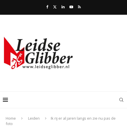
Home
Leiden
Ik rij er al jaren langs en zie nu pas de
foto