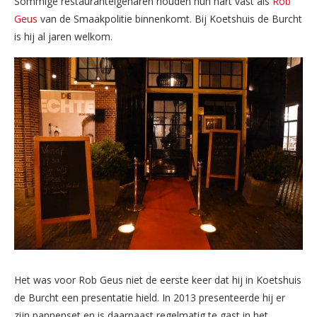
Sommige restauranteigenaren houden hun hart vast als
Rob
Geus
van de Smaakpolitie binnenkomt. Bij Koetshuis de Burcht
is hij al jaren welkom.
Het was voor Rob Geus niet de eerste keer dat hij in Koetshuis
de Burcht een presentatie hield. In 2013 presenteerde hij er
zijn pannenset en is daarnaast regelmatig te gast in het