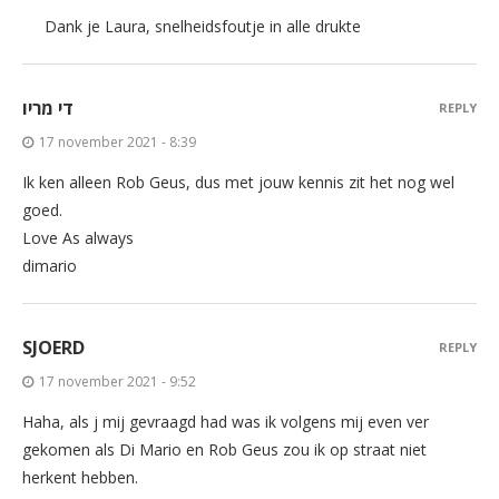
Dank je Laura, snelheidsfoutje in alle drukte
די מריו
REPLY
17 november 2021 - 8:39
Ik ken alleen Rob Geus, dus met jouw kennis zit het nog wel
goed.
Love As always
dimario
SJOERD
REPLY
17 november 2021 - 9:52
Haha, als j mij gevraagd had was ik volgens mij even ver
gekomen als Di Mario en Rob Geus zou ik op straat niet
herkent hebben.