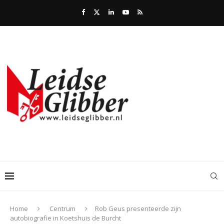
Home
Centrum
Rob Geus presenteerde zijn
autobiografie in Koetshuis de Burcht