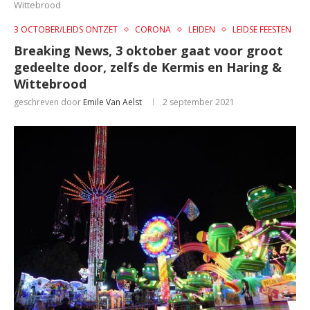
Wittebrood
3 OCTOBER/LEIDS ONTZET
CORONA
LEIDEN
LEIDSE FEESTEN
Breaking News, 3 oktober gaat voor groot
gedeelte door, zelfs de Kermis en Haring &
Wittebrood
geschreven door
Emile Van Aelst
2 september 2021