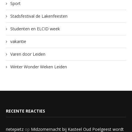
Sport
Stadsfestival de Lakenfeesten
Studenten en ELCID week
vakantie
Varen door Leiden
Winter Wonder Weken Leiden
RECENTE REACTIES
rietepietz
op
Midzomernacht bij Kasteel Oud Poelgeest wordt