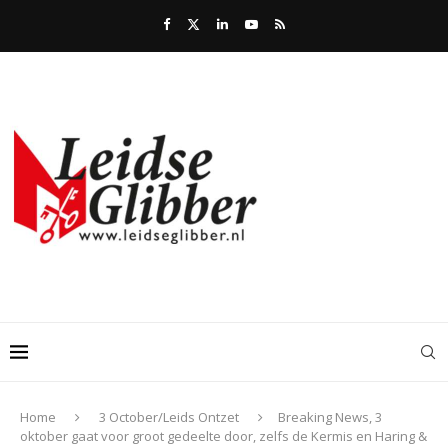
Home
3 October/Leids Ontzet
Breaking News, 3
oktober gaat voor groot gedeelte door, zelfs de Kermis en Haring &