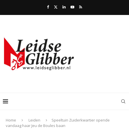
Home
Leiden
Speeltuin Zuiderkwartier opende
vandaag haar Jeu de Boules baan