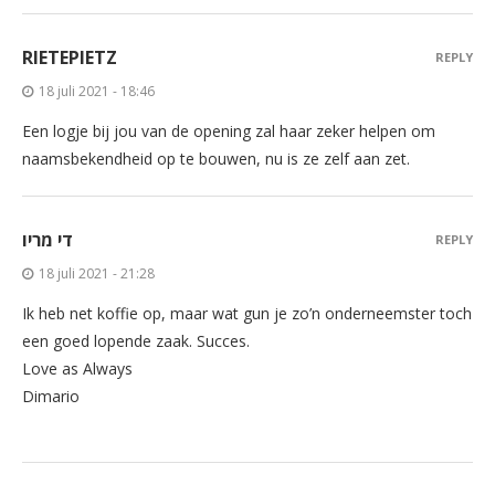
RIETEPIETZ
REPLY
18 juli 2021 - 18:46
Een logje bij jou van de opening zal haar zeker helpen om
naamsbekendheid op te bouwen, nu is ze zelf aan zet.
די מריו
REPLY
18 juli 2021 - 21:28
Ik heb net koffie op, maar wat gun je zo’n onderneemster toch
een goed lopende zaak. Succes.
Love as Always
Dimario