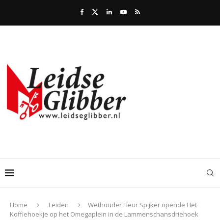
Home
Leiden
Wethouder Fleur Spijker opende Het
Koffiehoekje op het Omegaplein in de Lammenschansdriehoek