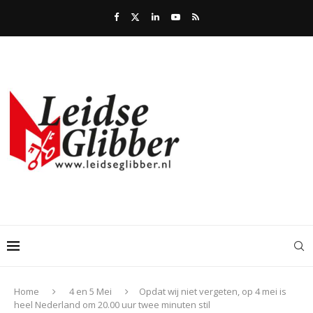
Home
4 en 5 Mei
Opdat wij niet vergeten, op 4 mei is
heel Nederland om 20.00 uur twee minuten stil