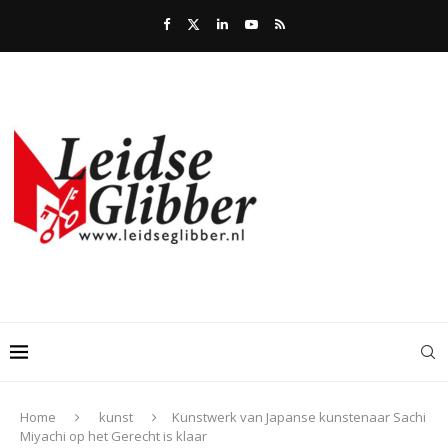
Home
kunst
Kunstwerk van Japanse kunstenaar Sachi
Miyachi op het Gerecht is klaar