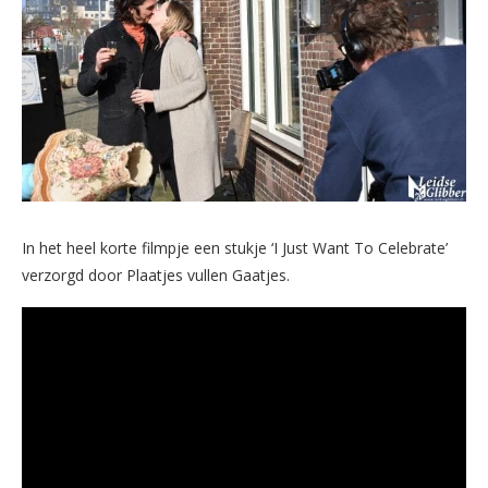
In het heel korte filmpje een stukje ‘I Just Want To Celebrate’
verzorgd door Plaatjes vullen Gaatjes.