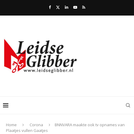
Home
Corona
BNNVARA maakte ook tv opnames van
Plaatjes vullen Gaatjes