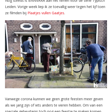
Nog steeds is BNNVARA aan het filmen voor de serie Typisch
Leiden. Vorige week liep ik ze toevallig weer tegen het lijf toen
ze filmden bij
Plaatjes vullen Gaatjes
.
Vanwege corona kunnen we geen grote feesten meer geven
als we jarig zijn of iets anders te vieren hebben. Om van een
speciale gebeurtenis toch nog een feestje te maken komen