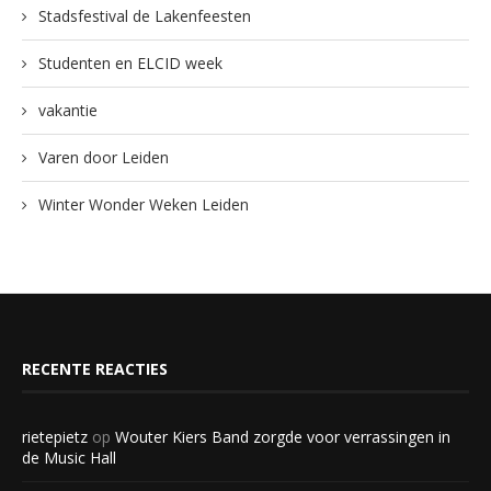
Stadsfestival de Lakenfeesten
Studenten en ELCID week
vakantie
Varen door Leiden
Winter Wonder Weken Leiden
RECENTE REACTIES
rietepietz
op
Wouter Kiers Band zorgde voor verrassingen in
de Music Hall