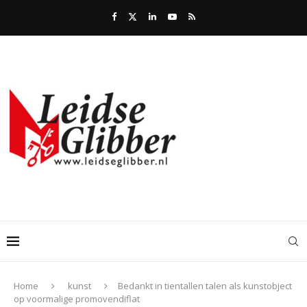
Home
kunst
Bedankt in tientallen talen als kunstobject
op voormalige promovendiflat