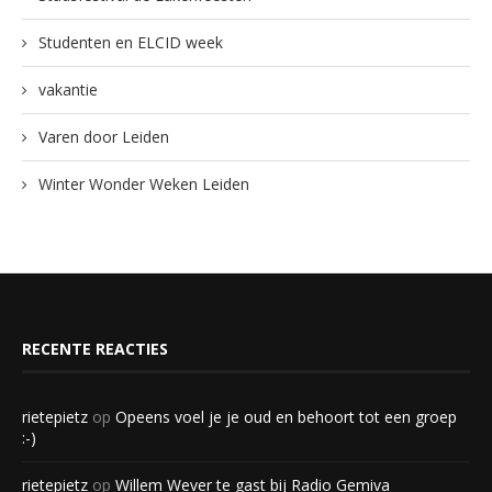
Studenten en ELCID week
vakantie
Varen door Leiden
Winter Wonder Weken Leiden
RECENTE REACTIES
rietepietz
op
Opeens voel je je oud en behoort tot een groep
:-)
rietepietz
op
Willem Wever te gast bij Radio Gemiva