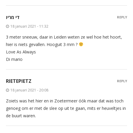
די מריו
REPLY
18 januari 2021 - 11:32
3 meter sneeuw, daar in Leiden weten ze wel hoe het hoort,
hier is niets gevallen. Hooguit 3 mm ?
Love As Always
Di mario
RIETEPIETZ
REPLY
18 januari 2021 - 20:08
Zoiets was het hier en in Zoetermeer óók maar dat was toch
genoeg om er met de slee op uit te gaan, mits er heuveltjes in
de buurt waren.