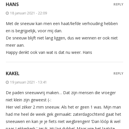
HANS
REPLY
18 januari 2021 - 22:09
Met de sneeuw kan men een haat/liefde verhouding hebben
en is begrijpelijk, voor mij dan.
De sneeuw blijft niet lang liggen, dus we wennen er ook niet
meer aan.
Happy denkt ook van wat is dat nu weer. Hans
KAKEL
REPLY
19 januari 2021 - 13:41
De paden sneeuwvrij maken… Dat zijn mensen die vroeger
niet klein zijn geweest (-:
Hier viel zéker 2 mm sneeuw. Als het er geen 1 was. Mijn man
had me heel de week gek gemaakt: zaterdagochtend gaat het
sneeuwen en kan je je fiets niet wegbrengen! ‘Dan lóóp ik wel
naar Lekkerkerk,’ zei ik. Hij lag dubbel. Maar wie het laatste