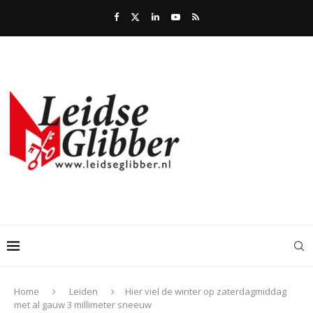
Home
Leiden
Hier viel de winter op zaterdagmiddag
met al gauw 3 millimeter sneeuw