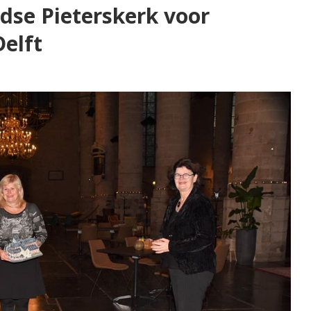
idse Pieterskerk voor
elft