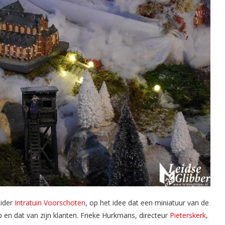
eider
Intratuin Voorschoten
, op het idee dat een miniatuur van de
rp en dat van zijn klanten. Frieke Hurkmans, directeur
Pieterskerk,