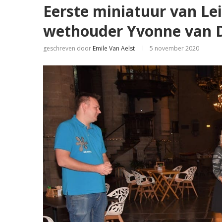
Eerste miniatuur van Le
wethouder Yvonne van D
geschreven door
Emile Van Aelst
5 november 2020