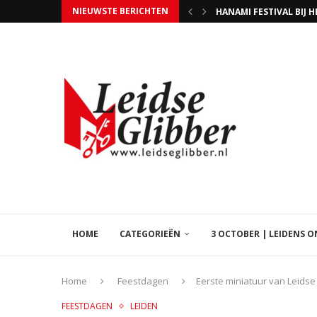
NIEUWSTE BERICHTEN
ZITSKIËR JEROEN KAM
STEUN HOSPICE ISSORI
UITSLAGENAVOND GEME
TIM SCHILTMANS WERD 
WIE NIET STEMT MAG 
EVEN GEDULD, BEZIG
LIB LEVEN IN DE BROUWE
5 JAAR BANDA CARUMBA
HOME
CATEGORIEËN
3 OCTOBER | LEIDENS 
Home
Feestdagen
Eerste miniatuur van Leids
FEESTDAGEN
LEIDEN