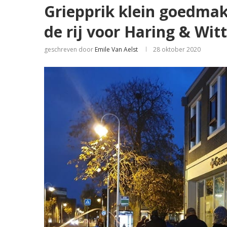
Griepprik klein goedmak
de rij voor Haring & Wit
geschreven door
Emile Van Aelst
28 oktober 2020