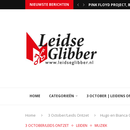
NIEUWSTE BERICHTEN
SPEELTUINVERENIGING 
DE SLAG OM LEIDEN TE
SLAG OM LEIDEN HAALDE
MARJOLIJN VAN DER JAG
MUZIKALE VERJAARDAG 
HANAMI FESTIVAL BIJ
ZITSKIËR JEROEN KAM
STEUN HOSPICE ISSORI
HOME
CATEGORIEËN
3 OCTOBER | LEIDENS 
Home
3 October/Leids Ontzet
Hugo en Bianca 
3 OCTOBER/LEIDS ONTZET
LEIDEN
MUZIEK