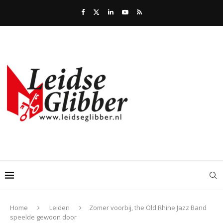
Home
Leiden
Zomer voorbij, the Old Rhine Jazz Band
speelde gewoon door