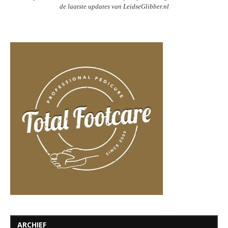
de laatste updates van LeidseGlibber.nl
ARCHIEF