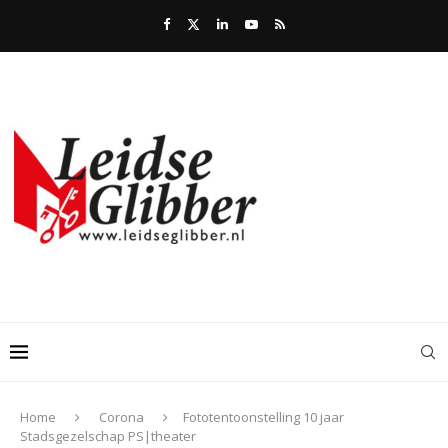
Home
Corona
Fototentoonstelling 10 jaar
Stadsgezelschap PS|theater