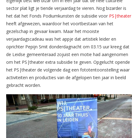
Eigenlijk best wel bizar om in een jaar dat de hele culturele
sector plat ligt je tiende verjaardag te vieren. Nog bizarder is
het dat het Fonds Podiumkunsten de subsidie voor
PS|theater
heeft afgewezen, waardoor het voortbestaan van het
gezelschap in gevaar kwam. Maar het mooiste
verjaardagscadeau was het appje dat artistiek leider en
oprichter Pepijn Smit donderdagnacht om 03.15 uur kreeg dat
de Leidse gemeenteraad zojuist een motie had aangenomen
om het PS|theater extra subsidie te geven. Opgelucht opende
het PS|theater de volgende dag een fototentoonstelling waar
activiteiten en producties van de afgelopen tien jaar in beeld
gebracht worden.