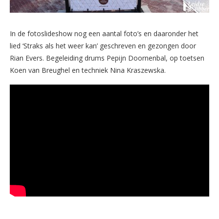
In de fotoslideshow nog een aantal foto’s en daaronder het
lied ‘Straks als het weer kan’ geschreven en gezongen door
Rian Evers. Begeleiding drums Pepijn Doornenbal, op toetsen
Koen van Breughel en techniek Nina Kraszewska.