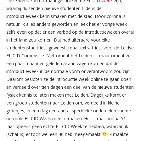
Deze week zou normaal gesproken de
EL CID Week
zijn,
waarbij duizenden nieuwe studenten tijdens de
introductieweek kennismaken met de stad. Door corona is
natuurlijk alles anders geworden en leek het er vorige week
zelfs even op dat er een verbod op de introductieweken overal
in het land zou komen. Dat had uiteraard voor elke
studentenstad triest geweest, maar extra triest voor de Leidse
EL CID Commissie. Niet omdat het Leiden is, maar omdat ze
een paar maanden geleden al aan zagen komen dat de
introductieweek in de normale vorm onverantwoord zou zijn.
Daarom besloten ze de introductie week online te gaan doen
en verdeeld over tien dagen een deel van de nieuwe studenten
fysiek kennis te laten maken met Leiden. Dagelijks komt er
een groep studenten naar Leiden om, verdeeld in kleine
groepjes, in een dag een aantal specifieke onderdelen van de
normale EL CID Week mee te maken. Het is raar om na 51
jaar opeens geen echte EL CID Week te hebben, waarvan ik
(schat ik) er toch wel een 40 heb meegemaakt
Ik maakte