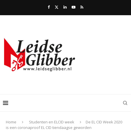
Home
Studenten en ELCID week
De EL CID Week 2020
is een coronaproof EL CID tiendaagse geworden