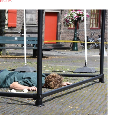
heater
.