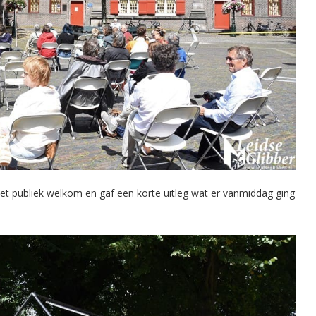
 het publiek welkom en gaf een korte uitleg wat er vanmiddag ging