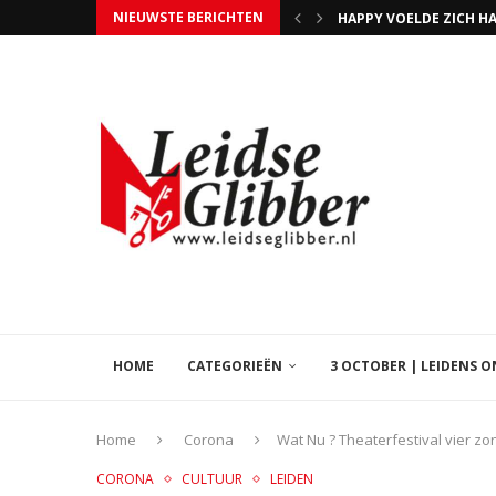
HAPPY VOELDE ZICH H
NIEUWSTE BERICHTEN
DE NIEUWE OLYMPISCH
INSPIRATIE-AVOND PE
DE TOP 50 VROUWEN LE
HOME
CATEGORIEËN
3 OCTOBER | LEIDENS 
Home
Corona
Wat Nu ? Theaterfestival vier z
CORONA
CULTUUR
LEIDEN