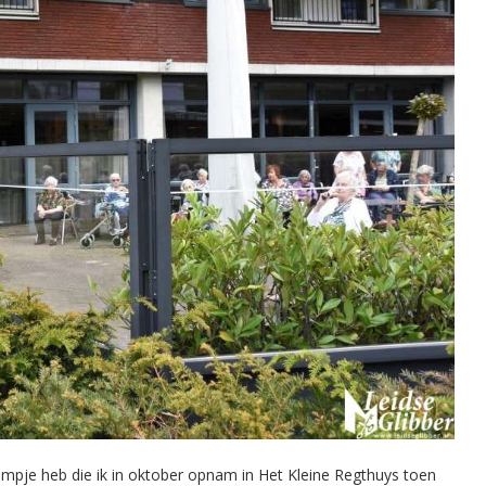
g filmpje heb die ik in oktober opnam in Het Kleine Regthuys toen