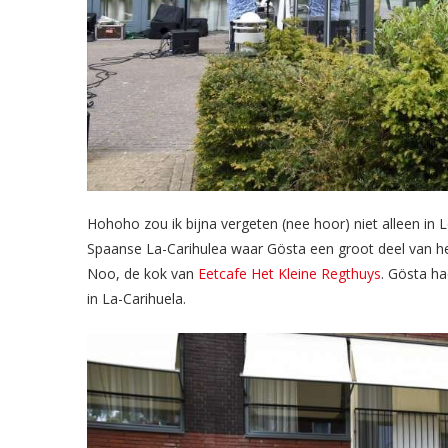
Hohoho zou ik bijna vergeten (nee hoor) niet alleen i
Spaanse La-Carihulea waar Gösta een groot deel van het
Noo, de kok van
Eetcafe Het Kleine Regthuys
. Gösta h
in La-Carihuela.