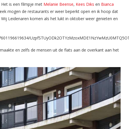
 Het is een filmpje met
Melanie Beense
,
Kees Diks
en
Bianca
week mogen de restaurants er weer beperkt open en ik hoop dat
ij Leidenaren komen als het lukt in oktober weer genieten en
s/10157601196619634/UzpfSTUyODk2OTYzMzoxMDE1NzYwMzU0MTQ5O
maakte en zelfs de mensen uit de flats aan de overkant aan het