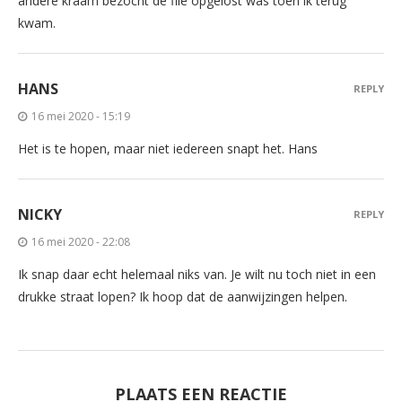
andere kraam bezocht de file opgelost was toen ik terug
kwam.
HANS
REPLY
16 mei 2020 - 15:19
Het is te hopen, maar niet iedereen snapt het. Hans
NICKY
REPLY
16 mei 2020 - 22:08
Ik snap daar echt helemaal niks van. Je wilt nu toch niet in een
drukke straat lopen? Ik hoop dat de aanwijzingen helpen.
PLAATS EEN REACTIE