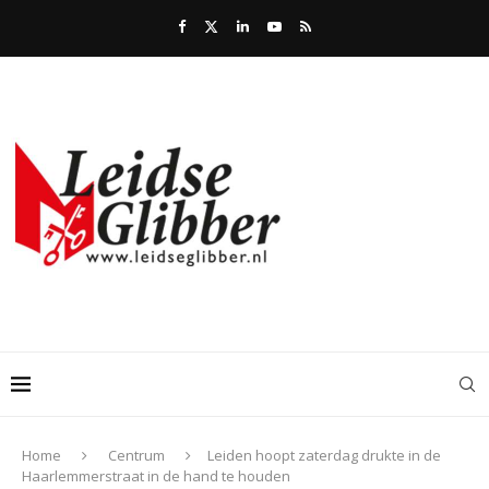
Home
Centrum
Leiden hoopt zaterdag drukte in de
Haarlemmerstraat in de hand te houden