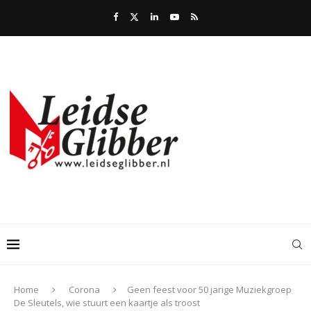
Home
Corona
Geen feest voor 50 jarige Muziekgroep
De Sleutels, wie stuurt een kaartje als troost