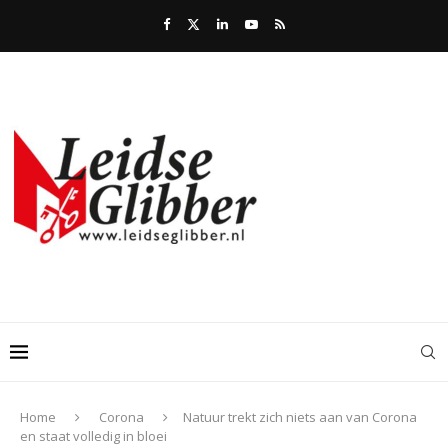
Home
Corona
Natuur trekt zich niets aan van Corona
en staat volledig in bloei