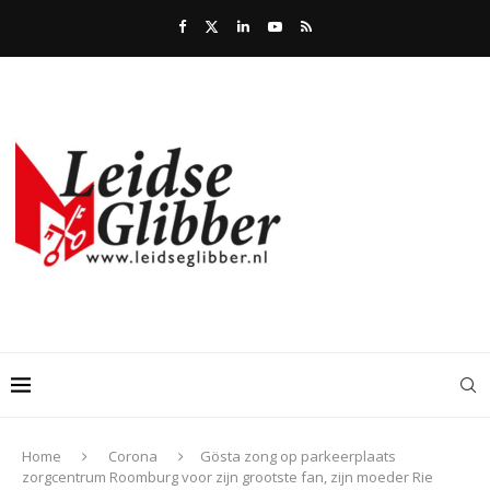
Home
Corona
Gösta zong op parkeerplaats
zorgcentrum Roomburg voor zijn grootste fan, zijn moeder Rie