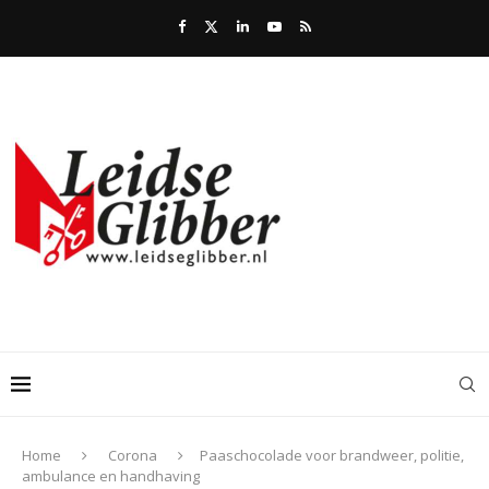
Home
Corona
Paaschocolade voor brandweer, politie,
ambulance en handhaving