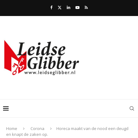
Home
Corona
Horeca maakt van de nood een deugd
en knapt de zaken op.