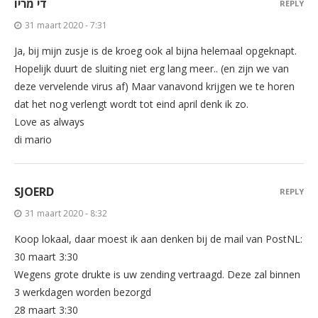
די מריו
REPLY
31 maart 2020 - 7:31
Ja, bij mijn zusje is de kroeg ook al bijna helemaal opgeknapt.
Hopelijk duurt de sluiting niet erg lang meer.. (en zijn we van
deze vervelende virus af) Maar vanavond krijgen we te horen
dat het nog verlengt wordt tot eind april denk ik zo.
Love as always
di mario
SJOERD
REPLY
31 maart 2020 - 8:32
Koop lokaal, daar moest ik aan denken bij de mail van PostNL:
30 maart 3:30
Wegens grote drukte is uw zending vertraagd. Deze zal binnen
3 werkdagen worden bezorgd
28 maart 3:30