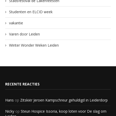
Stadsfestival de Lakenfeesten
Studenten en ELCID week
vakantie
Varen door Leiden
Winter Wonder Weken Leiden
RECENTE REACTIES
Hans
op
Zitskiër Jeroen Kampschreur gehuldigd in Leiderdorp
Nicky
op
Steun Hospice Issoria, koop loten voor De slag om