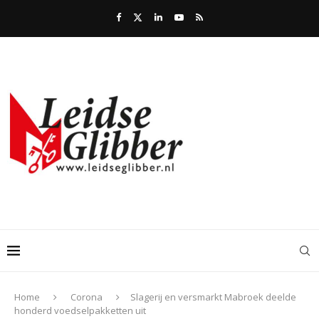
Home
Corona
Slagerij en versmarkt Mabroek deelde
honderd voedselpakketten uit