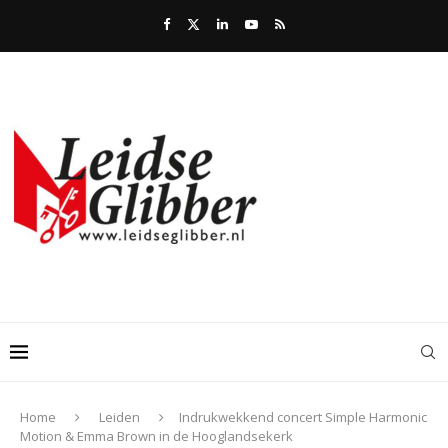
Home
Leiden
Indrukwekkend concert Simple Harmonic
Motion & Emma Brown in de Hooglandsekerk