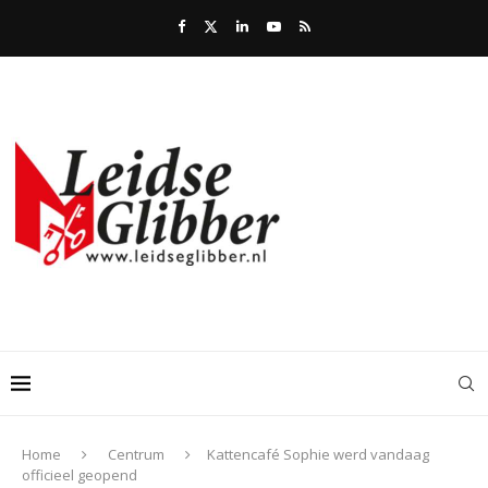
Home
Centrum
Kattencafé Sophie werd vandaag
officieel geopend