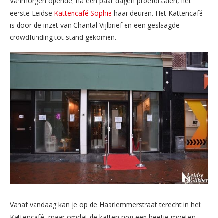
Vanmorgen opende, na een paar dagen proefdraaien, het
eerste Leidse
Kattencafé Sophie
haar deuren. Het Kattencafé
is door de inzet van Chantal Vijlbrief en een geslaagde
crowdfunding tot stand gekomen.
Vanaf vandaag kan je op de Haarlemmerstraat terecht in het
Kattencafé, maar omdat de katten nog een beetje moeten