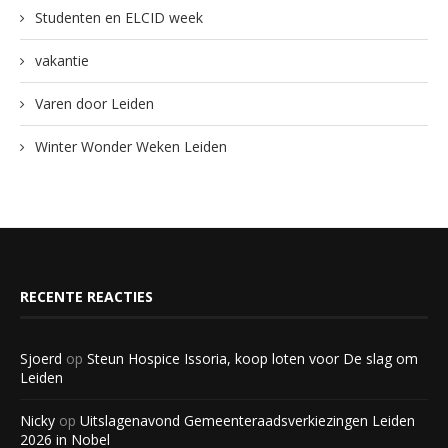
Studenten en ELCID week
vakantie
Varen door Leiden
Winter Wonder Weken Leiden
RECENTE REACTIES
Sjoerd
op
Steun Hospice Issoria, koop loten voor De slag om
Leiden
Nicky
op
Uitslagenavond Gemeenteraadsverkiezingen Leiden
2026 in Nobel