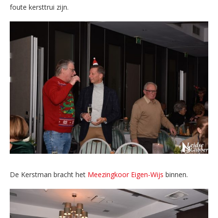
foute kersttrui zijn.
De Kerstman bracht het
Meezingkoor Eigen-Wijs
binnen.