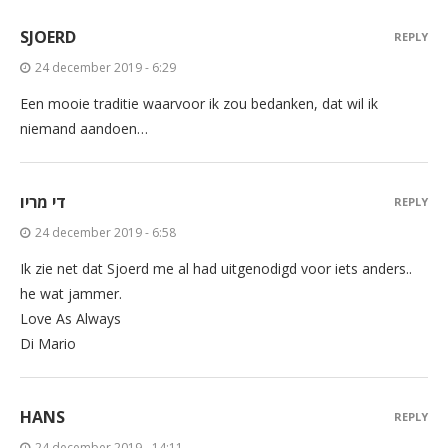
SJOERD
REPLY
24 december 2019 - 6:29
Een mooie traditie waarvoor ik zou bedanken, dat wil ik
niemand aandoen…
די מריו
REPLY
24 december 2019 - 6:58
Ik zie net dat Sjoerd me al had uitgenodigd voor iets anders..
he wat jammer.
Love As Always
Di Mario
HANS
REPLY
24 december 2019 - 14:11