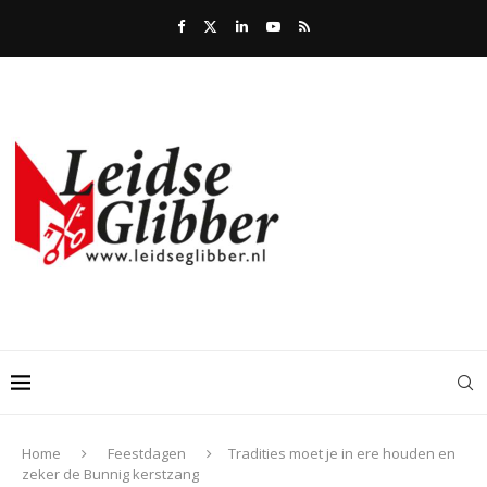
Home
Feestdagen
Tradities moet je in ere houden en
zeker de Bunnig kerstzang