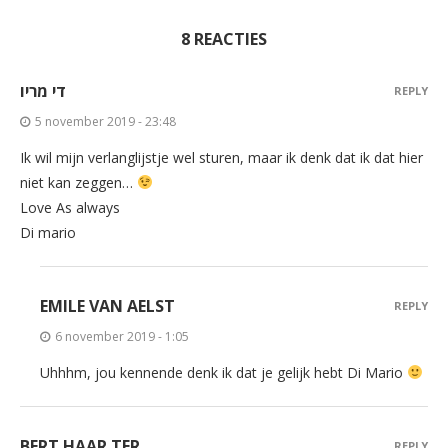
8 REACTIES
די מריו
REPLY
5 november 2019 - 23:48
Ik wil mijn verlanglijstje wel sturen, maar ik denk dat ik dat hier
niet kan zeggen…
Love As always
Di mario
EMILE VAN AELST
REPLY
6 november 2019 - 1:05
Uhhhm, jou kennende denk ik dat je gelijk hebt Di Mario
BERT HAAR TER
REPLY