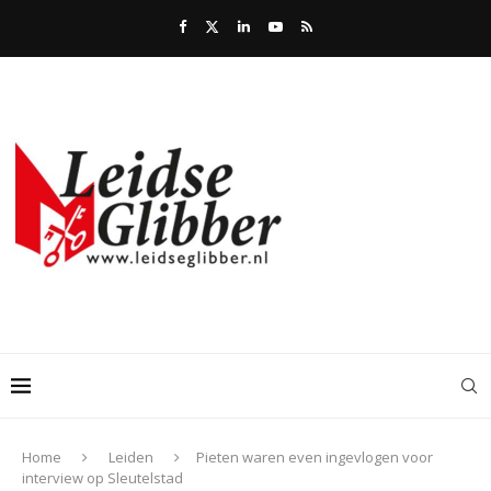
Home
Leiden
Pieten waren even ingevlogen voor
interview op Sleutelstad