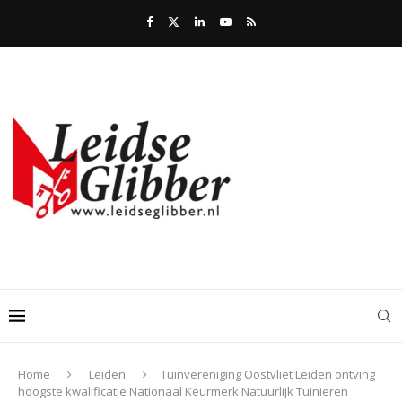
Home
Leiden
Tuinvereniging Oostvliet Leiden ontving
hoogste kwalificatie Nationaal Keurmerk Natuurlijk Tuinieren