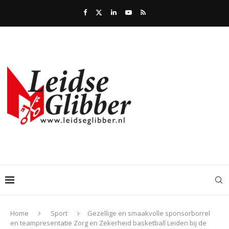
Home
Sport
Gezellige en smaakvolle sponsorborrel
en teampresentatie Zorg en Zekerheid basketball Leiden bij de