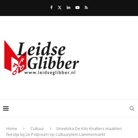
Home
Cultuur
Streetska De Kilo Knallers maakten
feestje bij 2e Potpourri op Cultuurplein Lammermarkt