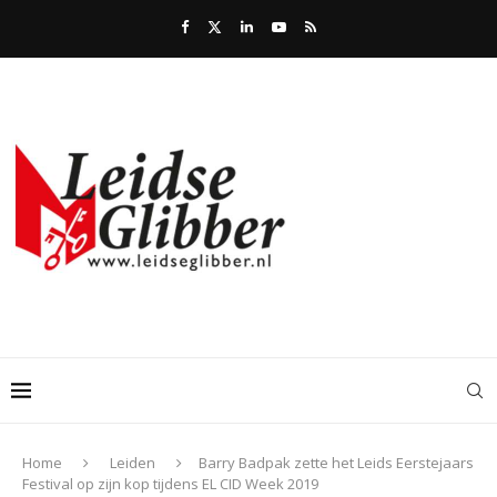
Home
Leiden
Barry Badpak zette het Leids Eerstejaars
Festival op zijn kop tijdens EL CID Week 2019