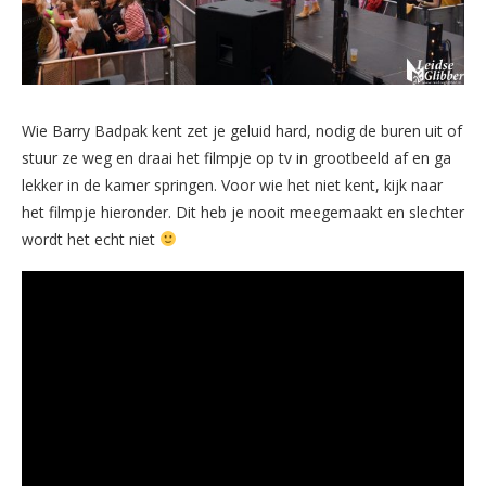
Wie Barry Badpak kent zet je geluid hard, nodig de buren uit of
stuur ze weg en draai het filmpje op tv in grootbeeld af en ga
lekker in de kamer springen. Voor wie het niet kent, kijk naar
het filmpje hieronder. Dit heb je nooit meegemaakt en slechter
wordt het echt niet