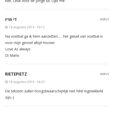
niet. Leuk voor de jonge lui. Lijkt me.
די מריו
REPLY
18 augustus 2019 - 16:13
Na voetbal ga ik hem aanzetten….. het geluid van voetbal is
voor mijn gevoel altijd mooier.
Love As always
Di Mario
RIETEPIETZ
REPLY
18 augustus 2019 - 18:23
De teksten zullen hoogstwaarschijnlijk niet héél ingewikkeld
zijn;-)