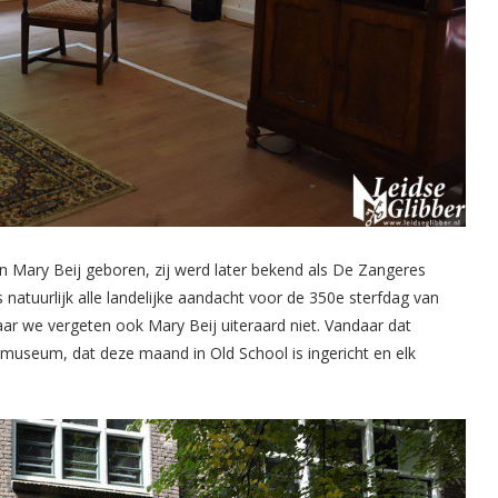
n Mary Beij geboren, zij werd later bekend als De Zangeres
 natuurlijk alle landelijke aandacht voor de 350e sterfdag van
r we vergeten ook Mary Beij uiteraard niet. Vandaar dat
 museum, dat deze maand in Old School is ingericht en elk