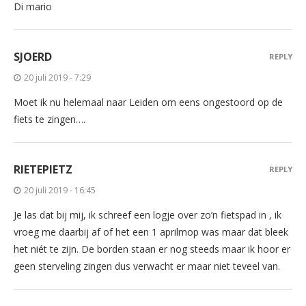
Di mario
SJOERD
REPLY
20 juli 2019 - 7:29
Moet ik nu helemaal naar Leiden om eens ongestoord op de
fiets te zingen….
RIETEPIETZ
REPLY
20 juli 2019 - 16:45
Je las dat bij mij, ik schreef een logje over zo’n fietspad in , ik
vroeg me daarbij af of het een 1 aprilmop was maar dat bleek
het niét te zijn. De borden staan er nog steeds maar ik hoor er
geen sterveling zingen dus verwacht er maar niet teveel van.