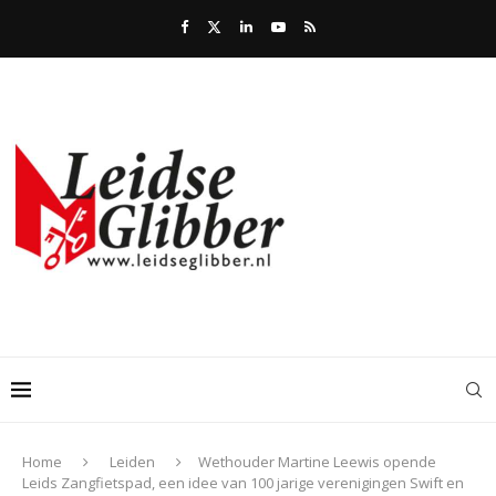
Home
Leiden
Wethouder Martine Leewis opende
Leids Zangfietspad, een idee van 100 jarige verenigingen Swift en