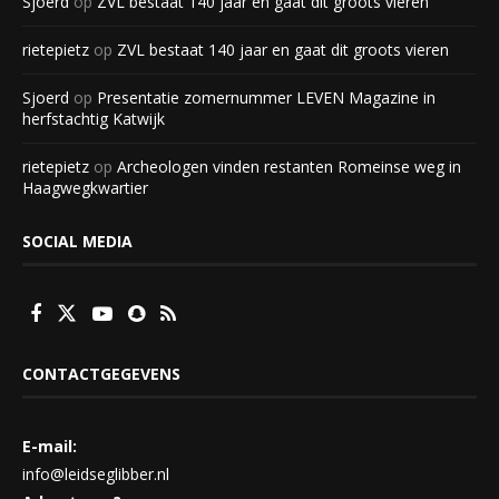
Sjoerd
op
ZVL bestaat 140 jaar en gaat dit groots vieren
rietepietz
op
ZVL bestaat 140 jaar en gaat dit groots vieren
Sjoerd
op
Presentatie zomernummer LEVEN Magazine in
herfstachtig Katwijk
rietepietz
op
Archeologen vinden restanten Romeinse weg in
Haagwegkwartier
SOCIAL MEDIA
CONTACTGEGEVENS
E-mail:
info@leidseglibber.nl