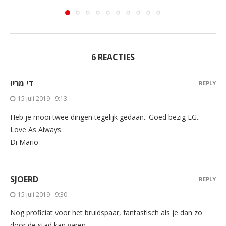
6 REACTIES
די מריו
REPLY
15 juli 2019 - 9:13
Heb je mooi twee dingen tegelijk gedaan.. Goed bezig LG..
Love As Always
Di Mario
SJOERD
REPLY
15 juli 2019 - 9:30
Nog proficiat voor het bruidspaar, fantastisch als je dan zo
door de stad kan varen.