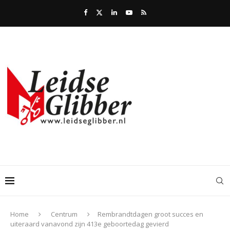
Home
Centrum
Rembrandtdagen groot succes en
uiteraard vanavond zijn 413e geboortedag gevierd