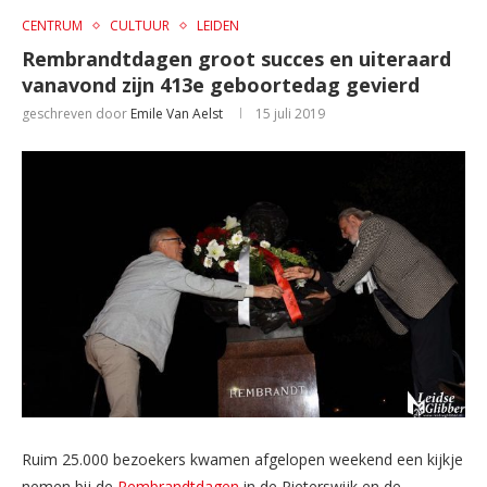
CENTRUM
CULTUUR
LEIDEN
Rembrandtdagen groot succes en uiteraard
vanavond zijn 413e geboortedag gevierd
geschreven door
Emile Van Aelst
15 juli 2019
Ruim 25.000 bezoekers kwamen afgelopen weekend een kijkje
nemen bij de
Rembrandtdagen
in de Pieterswijk en de