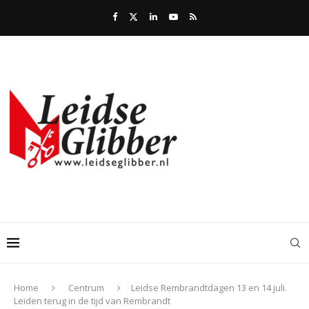
Home
Centrum
Leidse Rembrandtdagen 13 en 14 juli.
Leiden terug in de tijd van Rembrandt