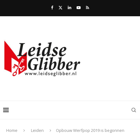
Home
Leiden
Opbouw Werfpop 2019 is begonnen