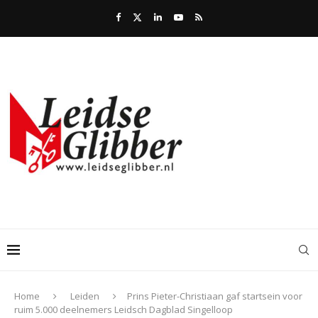
Home
Leiden
Prins Pieter-Christiaan gaf startsein voor
ruim 5.000 deelnemers Leidsch Dagblad Singelloop