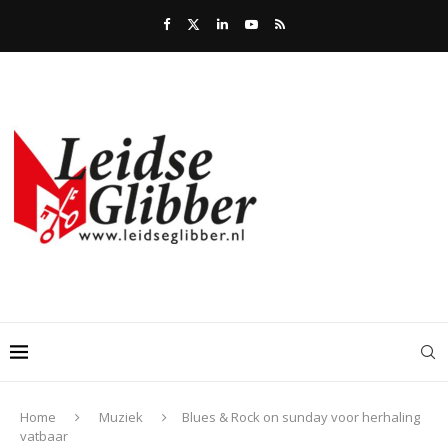
Home
Muziek
Blues & Rock on sunday voor herhaling
vatbaar