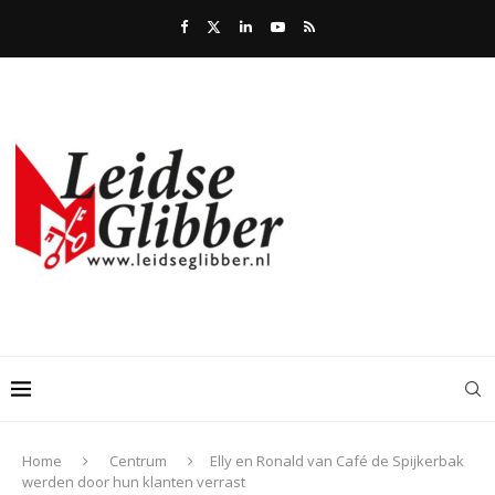
Home
Centrum
Elly en Ronald van Café de Spijkerbak
werden door hun klanten verrast