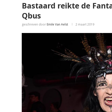
Bastaard reikte de Fant
Qbus
geschreven door
Emile Van Aelst
2 maart 2019