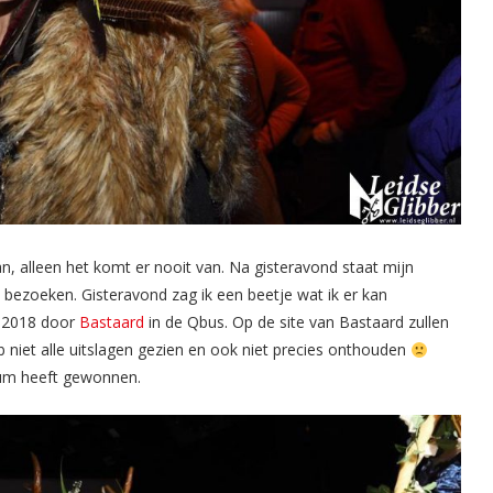
an, alleen het komt er nooit van. Na gisteravond staat mijn
 bezoeken. Gisteravond zag ik een beetje wat ik er kan
s 2018 door
Bastaard
in de Qbus. Op de site van Bastaard zullen
 niet alle uitslagen gezien en ook niet precies onthouden
uum heeft gewonnen.