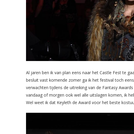
Al jaren ben ik van plan eens naar het Castle Fest te ga
besluit vast komende zomer ga ik het festival toch eens
verwachten tijdens de uitreiking van de Fantasy Award
vandaag of morgen ook wel alle uitslagen komen, ik heb
Wel weet ik dat Keyleth de Award voor het beste kost