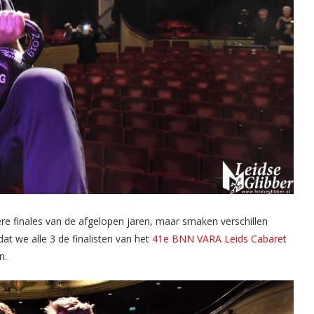
re finales van de afgelopen jaren, maar smaken verschillen
dat we alle 3 de finalisten van het
41e BNN VARA Leids Cabaret
n.