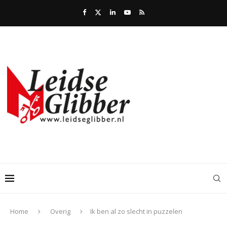
Home
Overig
Ik ben al zo slecht in puzzelen