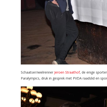
Schaatser/wielrenner
Jeroen Straathof
, de enige sporte
Paralympics, druk in gesprek met PVDA raadslid en spor