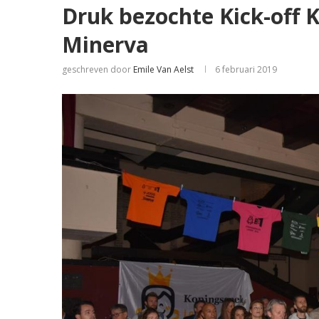
Druk bezochte Kick-off 
Minerva
geschreven door
Emile Van Aelst
6 februari 2019