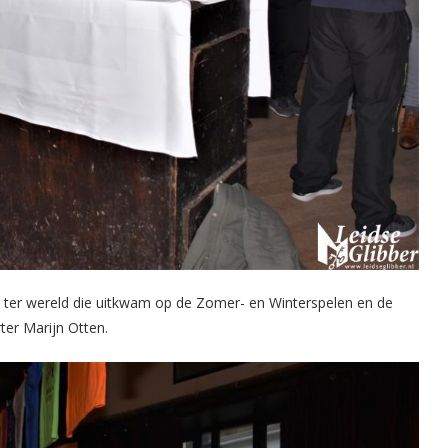
r ter wereld die uitkwam op de Zomer- en Winterspelen en de
ter Marijn Otten.